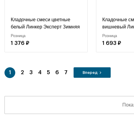
Кладочные смеси цветные
Кладочные см
белый Линкер Эксперт Зимняя
вишневый Лин
серия белый, 50 кг
вишневый, 50 
Розница
Розница
1 376 ₽
1 693 ₽
1
2
3
4
5
6
7
Вперед
Пока